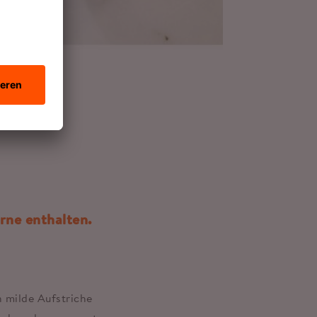
rne enthalten.
 milde Aufstriche