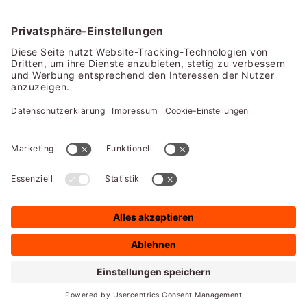
erfahren Sie unter
morgengold.de
(für Deutschland) oder
morgengold.at
(für Österreich).
Noch mehr inspirierende Frühstücksideen und leckere
Rezepte finden Sie übrigens auch auf unseren Social-
Media-Kanälen auf
Facebook
und
Instagram
.
URLAUB IN DEUTSCHLAND: BESTER
FRÜHSTÜCKSGENUSS AM MORGEN
MORGENGOLD
BROT-FANS AUFGEPASST: DREI NEUE,
AUSSERGEWÖHNLICHE FOODTRENDS