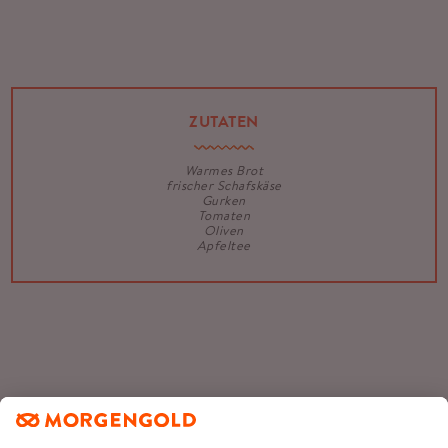
ZUTATEN
Warmes Brot
frischer Schafskäse
Gurken
Tomaten
Oliven
Apfeltee
Mehr über unseren Lieferservice für frische Backwaren