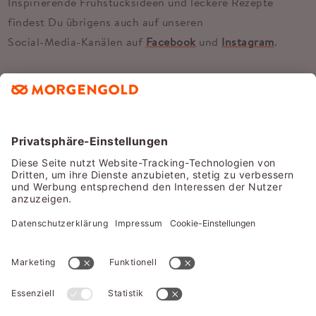
Inspirierende Frühstücksideen und leckere Rezepte
findest Du übrigens auch auf unseren
Social-Media-Kanälen auf
Facebook
und
Instagram
.
STARTE DEINE WM-GRILLPARTY!
LIFESTYLE
„SOLANGE ICH NICHT AM ZIEL BIN, GEHE
ICH WEITER.“
MORGENGOLD